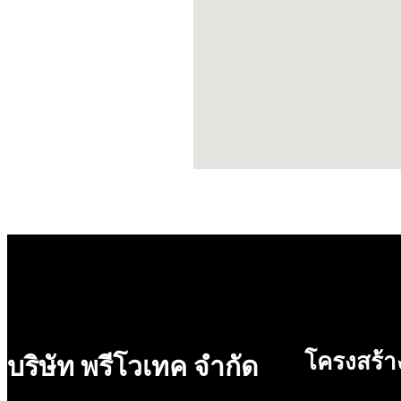
โครงสร้า
บริษัท พรีโวเทค จำกัด