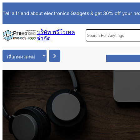
ข้าม
Tell a friend about electronics Gadgets & get 30% off your nex
ไป
ยัง
เนื้อหา
บริษัท พรีโวเทค
S
จำกัด
e
a
เ
r
ลื
c
อ
h
ก
ห
ม
ว
ด
ห
มู่