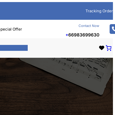
Tracking Order
Contact Now
pecial Offer
+
66983699630